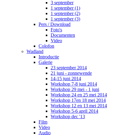
3 september
1 september (1)
1 september (2)
1 september (3)
Pers / Download
Foto's
Documenten
Video
Colofon
Wadland
Introductie
Galerie
23 september 2014
21 juni - zonnewende
14-15 juni 2014
Workshop 7-8 juni 2014
Workshop 29 mei - 1 juni
Workshop 24 en 25 mei 2014
Workshop 17en 18 mei 2014
Workshop 12 en 13 mei 2014
Workshop 5-6 april 2014
Workshop dec '13
Film
Video
Audio