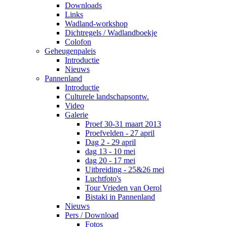
Downloads
Links
Wadland-workshop
Dichtregels / Wadlandboekje
Colofon
Geheugenpaleis
Introductie
Nieuws
Pannenland
Introductie
Culturele landschapsontw.
Video
Galerie
Proef 30-31 maart 2013
Proefvelden - 27 april
Dag 2 - 29 april
dag 13 - 10 mei
dag 20 - 17 mei
Uitbreiding - 25&26 mei
Luchtfoto's
Tour Vrieden van Oerol
Bistaki in Pannenland
Nieuws
Pers / Download
Fotos