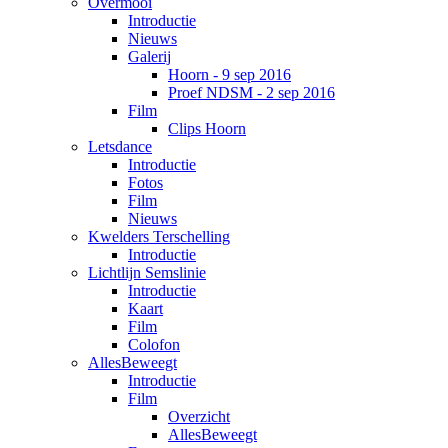
Overmooi
Introductie
Nieuws
Galerij
Hoorn - 9 sep 2016
Proef NDSM - 2 sep 2016
Film
Clips Hoorn
Letsdance
Introductie
Fotos
Film
Nieuws
Kwelders Terschelling
Introductie
Lichtlijn Semslinie
Introductie
Kaart
Film
Colofon
AllesBeweegt
Introductie
Film
Overzicht
AllesBeweegt