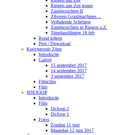
Ringen aan Zee
Ringen aan Zee teaser
Zandgezichten II
Zilveren Graafmachines ...
Verhalende Schelpen
Zandgezichten in Ringen a.Z.
Timelapsfilmpje 18 feb
Rond kijken
Pers / Download
Ku(n)stroute Zijpe
Introductie
Galerij
15 september 2017
14 september 2017
3 september 2017
Filmclips
Film
#DEJOOP
Introductie
Film
DeJoop 2
DeJoop 1
Fotos
Zondag 11 juni
Maandag 12 juni 2017