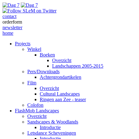
contact
orderform
newsletter
home
Projects
Winkel
Boeken
Overzicht
Landschappen 2005-2015
Pers/Downloads
Achtergrondartikelen
Film
Overzicht
Cultural Landscapes
Ringen aan Zee - teaser
Colofon
FlashMob Landscapes
Overzicht
Sandscapes & Woodlands
Introductie
Letsdance Scheveningen
Introductie